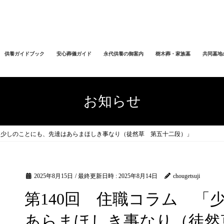
供養ガイドブック
安心葬儀ガイド
永代供養の御案内
樹木葬・家族墓
共同墓地
お知らせ
 「少しのことにも、先達はあらまほしき事なり（徒然草 第五十二段）」
2025年8月15日
/ 最終更新日時 :
2025年8月14日
chougetsuji
第140回 住職コラム 「
あらまほしき事なり（徒然