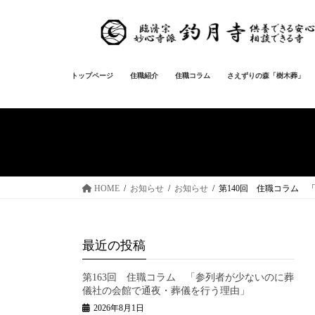
コ
ナ
ン
ビ
テ
ゲ
ン
ー
ツ
シ
トップページ
住職紹介
住職コラム
さえずりの森「樹木葬」
へ
ョ
ス
ン
キ
に
ッ
移
プ
動
HOME
お知らせ
お知らせ
第140回 住職コラム
最近の投稿
第163回 住職コラム 「参列者が少ないのに葬
儀社の会館で通夜・葬儀を行う理由」
2026年8月1日