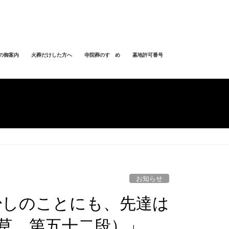
の御案内
火葬だけした方へ
寺院葬のすゝめ
墓地許可番号
お知らせ
少しのことにも、先達は
草 第五十二段）」