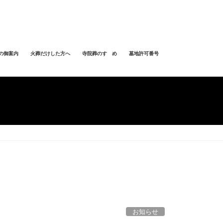
の御案内
火葬だけした方へ
寺院葬のすゝめ
墓地許可番号
お知らせ