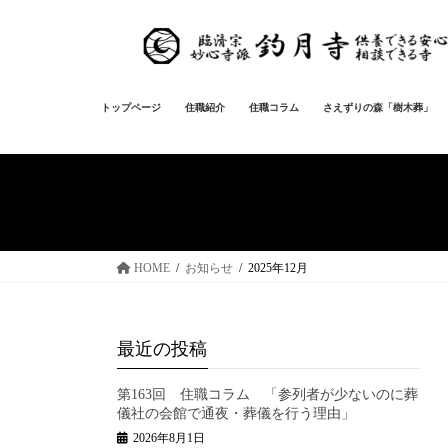
コ
ナ
ン
ビ
テ
ゲ
ン
ー
ツ
シ
トップページ
住職紹介
住職コラム
さえずりの森「樹木葬」
へ
ョ
ス
ン
キ
に
ッ
移
プ
動
HOME
お知らせ
2025年12月
最近の投稿
第163回 住職コラム 「参列者が少ないのに葬
儀社の会館で通夜・葬儀を行う理由」
2026年8月1日