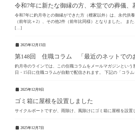
令和7年に新たな御縁の方、本堂での葬儀、
令和7年に釣月寺との御縁ができた方（檀家以外）は、永代供養12
（前年比＋2）、その他2件（前年比同様）となりました。 また
[…]
2025年12月15日
第148回 住職コラム 「最近のネットで
釣月寺のラインでは、この住職コラムをメールマガジンという形
日・15日に住職コラムが自動で配信されます。 下記の「コラ
2025年12月9日
ゴミ箱に屋根を設置しました
サイクルポートですが、雨除け、風除けにゴミ箱に屋根を設置
2025年12月7日