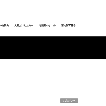
の御案内
火葬だけした方へ
寺院葬のすゝめ
墓地許可番号
お知らせ