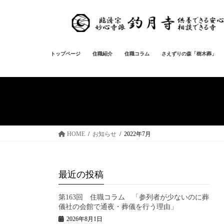
コ
ナ
ン
ビ
テ
ゲ
ン
ー
ツ
シ
トップページ
住職紹介
住職コラム
さえずりの森「樹木葬」
へ
ョ
ス
ン
キ
に
ッ
移
プ
動
HOME
お知らせ
2022年7月
最近の投稿
第163回 住職コラム 「参列者が少ないのに葬
儀社の会館で通夜・葬儀を行う理由」
2026年8月1日