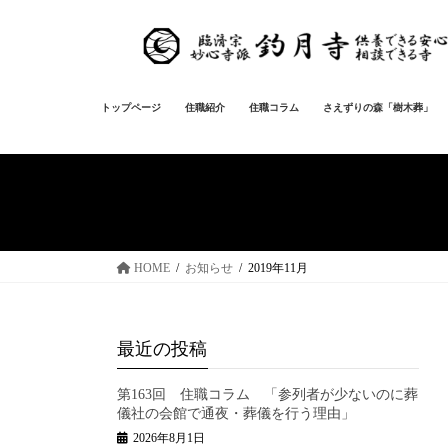
コ
ナ
ン
ビ
テ
ゲ
ン
ー
ツ
シ
トップページ
住職紹介
住職コラム
さえずりの森「樹木葬」
へ
ョ
ス
ン
キ
に
ッ
移
プ
動
HOME
お知らせ
2019年11月
最近の投稿
第163回 住職コラム 「参列者が少ないのに葬
儀社の会館で通夜・葬儀を行う理由」
2026年8月1日