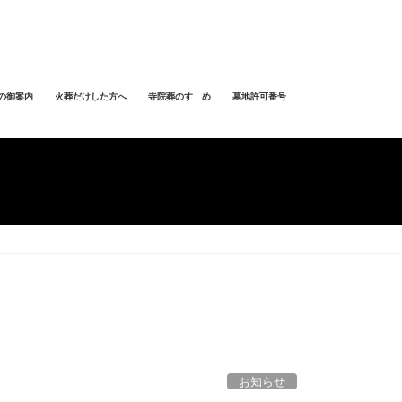
の御案内
火葬だけした方へ
寺院葬のすゝめ
墓地許可番号
お知らせ