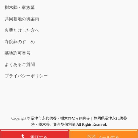
樹木葬・家族墓
共同墓地の御案内
火葬だけした方へ
寺院葬のすゝめ
墓地許可番号
よくあるご質問
プライバシーポリシー
Copyright © 沼津市永代供養・樹木葬なら釣月寺｜静岡県沼津永代供養
塔・樹木葬、集合型個別墓 All Rights Reserved.
Powered by
WordPress
with
Lightning Theme
&
VK All in One Expansion Unit
電話する
メールする