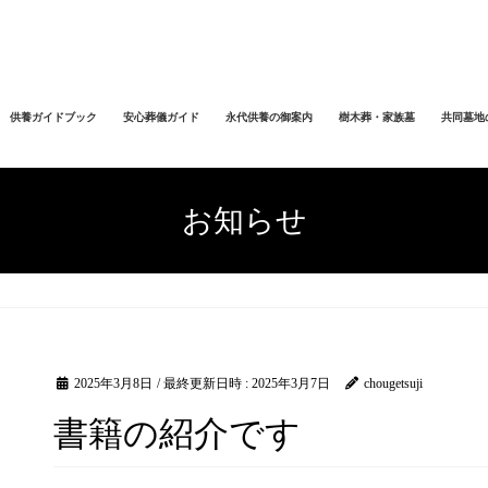
供養ガイドブック
安心葬儀ガイド
永代供養の御案内
樹木葬・家族墓
共同墓地
お知らせ
2025年3月8日
/ 最終更新日時 :
2025年3月7日
chougetsuji
書籍の紹介です