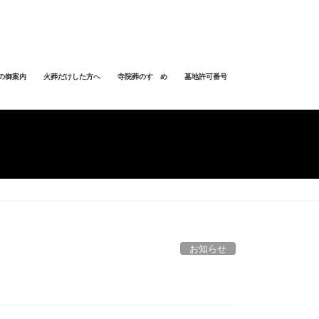
の御案内
火葬だけした方へ
寺院葬のすゝめ
墓地許可番号
お知らせ