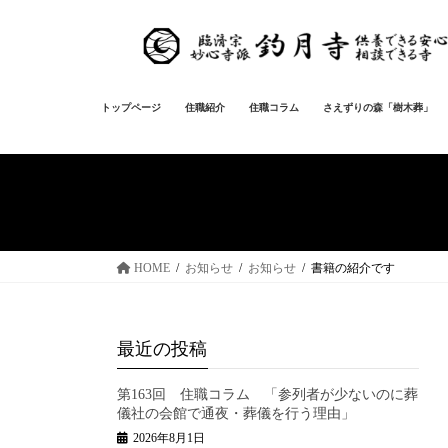
コ
ナ
ン
ビ
テ
ゲ
ン
ー
ツ
シ
トップページ
住職紹介
住職コラム
さえずりの森「樹木葬」
へ
ョ
ス
ン
キ
に
ッ
移
プ
動
HOME
お知らせ
お知らせ
書籍の紹介です
最近の投稿
第163回 住職コラム 「参列者が少ないのに葬
儀社の会館で通夜・葬儀を行う理由」
2026年8月1日