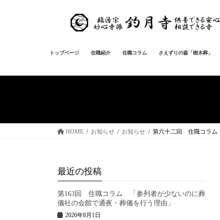
コ
ナ
ン
ビ
テ
ゲ
ン
ー
ツ
シ
トップページ
住職紹介
住職コラム
さえずりの森「樹木葬」
へ
ョ
ス
ン
キ
に
ッ
移
プ
動
HOME
お知らせ
お知らせ
第六十二回 住職コラム
最近の投稿
第163回 住職コラム 「参列者が少ないのに葬
儀社の会館で通夜・葬儀を行う理由」
2026年8月1日