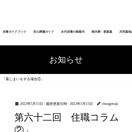
供養ガイドブック
安心葬儀ガイド
永代供養の御案内
樹木葬・家族墓
共同墓地
お知らせ
 「墓じまいをする場合②」
2022年5月15日
/ 最終更新日時 :
2022年5月15日
chougetsuji
第六十二回 住職コラム 
②」