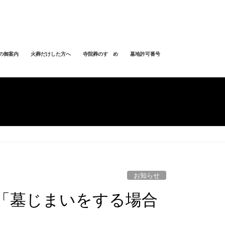
の御案内
火葬だけした方へ
寺院葬のすゝめ
墓地許可番号
お知らせ
「墓じまいをする場合