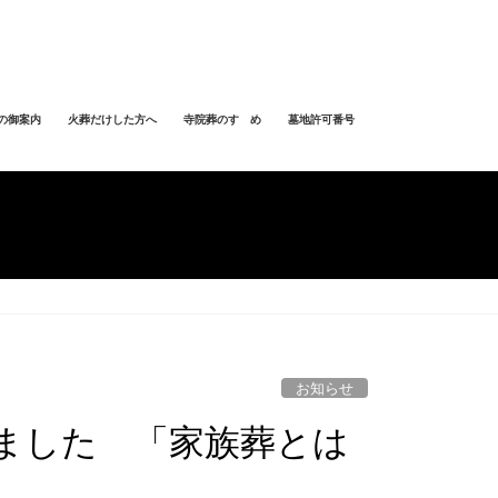
の御案内
火葬だけした方へ
寺院葬のすゝめ
墓地許可番号
お知らせ
ました 「家族葬とは