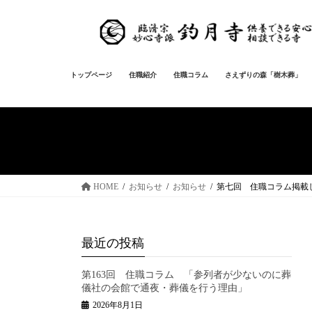
コ
ナ
ン
ビ
テ
ゲ
ン
ー
ツ
シ
トップページ
住職紹介
住職コラム
さえずりの森「樹木葬」
へ
ョ
ス
ン
キ
に
ッ
移
プ
動
HOME
お知らせ
お知らせ
第七回 住職コラム掲載
最近の投稿
第163回 住職コラム 「参列者が少ないのに葬
儀社の会館で通夜・葬儀を行う理由」
2026年8月1日