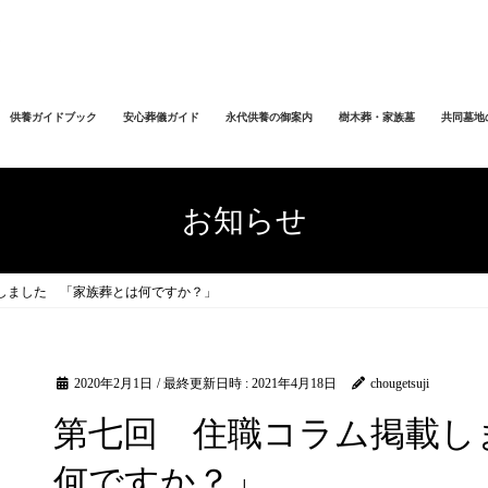
供養ガイドブック
安心葬儀ガイド
永代供養の御案内
樹木葬・家族墓
共同墓地
お知らせ
しました 「家族葬とは何ですか？」
2020年2月1日
/ 最終更新日時 :
2021年4月18日
chougetsuji
第七回 住職コラム掲載し
何ですか？」