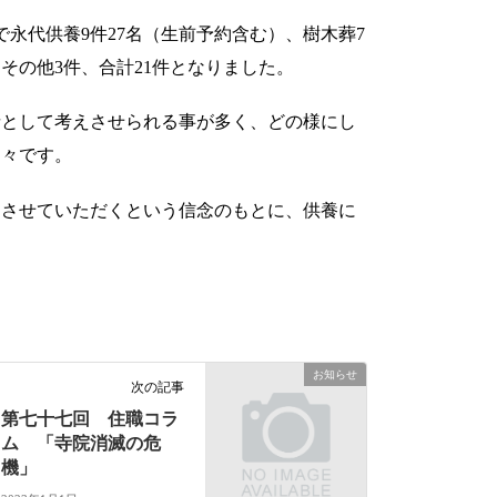
永代供養9件27名（生前予約含む）、樹木葬7
その他3件、合計21件となりました。
寺として考えさせられる事が多く、どの様にし
日々です。
はさせていただくという信念のもとに、供養に
。
お知らせ
次の記事
第七十七回 住職コラ
ム 「寺院消滅の危
機」