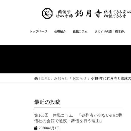
コ
ナ
ン
ビ
テ
ゲ
ン
ー
ツ
シ
トップページ
住職紹介
住職コラム
さえずりの森「樹木葬」
へ
ョ
ス
ン
キ
に
ッ
移
プ
動
HOME
お知らせ
お知らせ
令和4年に釣月寺と御縁
最近の投稿
第163回 住職コラム 「参列者が少ないのに葬
儀社の会館で通夜・葬儀を行う理由」
2026年8月1日