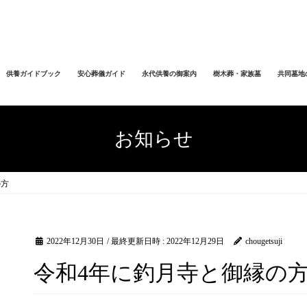
供養ガイドブック
安心葬儀ガイド
永代供養の御案内
樹木葬・家族墓
共同墓地
お知らせ
の方
2022年12月30日
/ 最終更新日時 :
2022年12月29日
chougetsuji
令和4年に釣月寺と御縁の