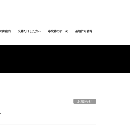
の御案内
火葬だけした方へ
寺院葬のすゝめ
墓地許可番号
お知らせ
方